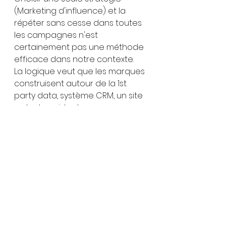
(Marketing d'influence) et la 
répéter sans cesse dans toutes 
les campagnes n'est 
certainement pas une méthode 
efficace dans notre contexte.
La logique veut que les marques 
construisent autour de la 1st 
party data, système CRM, un site 
web, du paid ads 
(programmatique avec tout ce 
qu'il offre comme avantage), un 
équilibre entre owned et paid 
media, le tout appuyer avec de 
l'influence stratégique et 
tactique, non pas du freestyle.